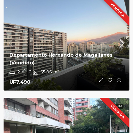
VENDIDA
Departamento Hernando de Magallanes
(Vendido)
2
2
65,06
m²
UF7.490
VENDIDA
VENTA