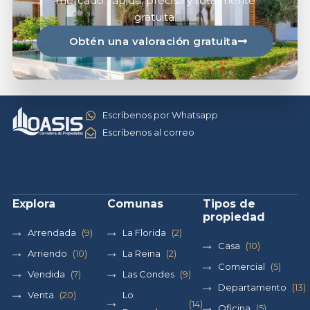
mercado: rápida, precisa y totalmente
gratuita.
Obtén una valoración gratuita
Escríbenos por Whatsapp
Escríbenos al correo
Explora
Comunas
Tipos de
propiedad
Arrendada
(9)
La Florida
(2)
Casa
(10)
Arriendo
(10)
La Reina
(2)
Comercial
(5)
Vendida
(7)
Las Condes
(9)
Departamento
(13)
Venta
(20)
Lo
(14)
Oficina
(5)