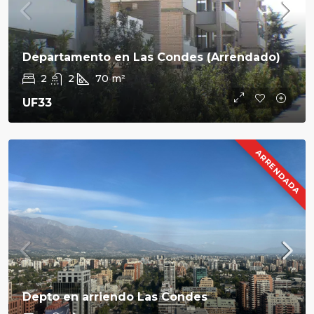
Departamento en Las Condes (Arrendado)
2
2
70
m²
UF33
ARRENDADA
Depto en arriendo Las Condes