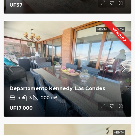
UF37
VENDIDA
VENTA
VENDIDA
Departamento Kennedy, Las Condes
4
3
200
m²
UF17.000
VENTA