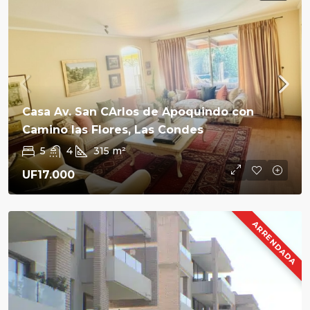
Casa Av. San CArlos de Apoquindo con
Camino las Flores, Las Condes
5
4
315
m²
UF17.000
ARRENDADA