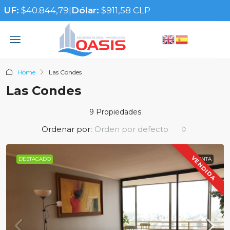
UF:
$40.844,79
|
Dólar:
$911,58 CLP
Home
Las Condes
Las Condes
9 Propiedades
Orden por defecto
Ordenar por:
VENDIDA
DESTACADO
VENTA