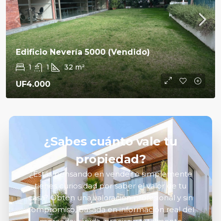
Edificio Nevería 5000 (Vendido)
1
1
32
m²
UF4.000
¿Sabes cuánto vale tu
propiedad?
¿Estás pensando en vender o simplemente
tienes curiosidad por saber el valor de tu
casa? Obtén una valoración profesional y sin
compromiso, basada en información real del