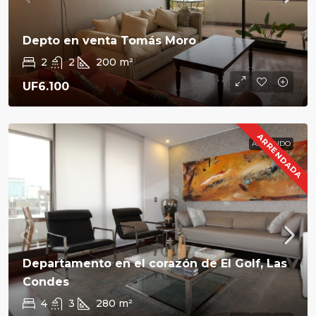
Depto en venta Tomás Moro
2
2
200
m²
UF6.100
ARRENDADA
ARRIENDO
Departamento en el corazón de El Golf, Las
Condes
4
3
280
m²