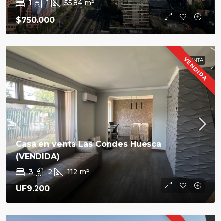
1
1
55,84
m²
$750.000
VENDIDA
VENTA
Casa en venta Las Condes Huesca
(VENDIDA)
3
2
112
m²
UF9.200