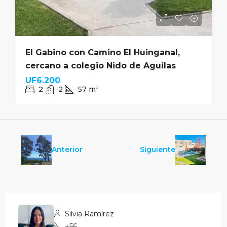
El Gabino con Camino El Huinganal,
cercano a colegio Nido de Aguilas
UF6.200
2
2
57
m²
Anterior
Siguiente
Silvia Ramírez
+569 5872 8664