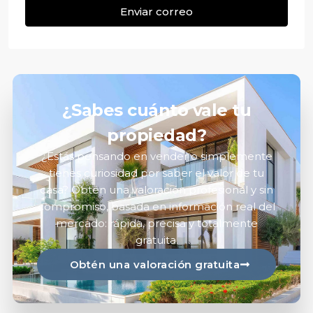
Enviar correo
¿Sabes cuánto vale tu
propiedad?
¿Estás pensando en vender o simplemente
tienes curiosidad por saber el valor de tu
casa? Obtén una valoración profesional y sin
compromiso, basada en información real del
mercado: rápida, precisa y totalmente
gratuita.
Obtén una valoración gratuita