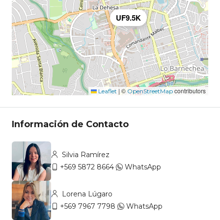
UF9.5K
|
©
contributors
Leaflet
OpenStreetMap
Información de Contacto
Silvia Ramírez
+569 5872 8664
WhatsApp
Lorena Lúgaro
+569 7967 7798
WhatsApp