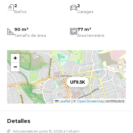
2
2
Baños
Garages
90 m²
77 m²
Tamaño de área
Área terrestre
+
−
UF9.5K
|
©
contributors
Leaflet
OpenStreetMap
Detalles
Actualizado en junio 15, 2026 a 1:45 pm