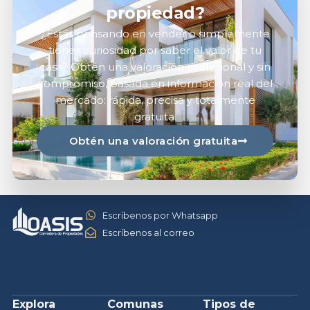
propiedad?
¿Estás pensando en vender o simplemente
tienes curiosidad por saber el valor de tu
casa? Obtén una valoración profesional y sin
compromiso, basada en información real del
mercado: rápida, precisa y totalmente
gratuita.
Obtén una valoración gratuita
Escríbenos por Whatsapp
Escríbenos al correo
Explora
Comunas
Tipos de