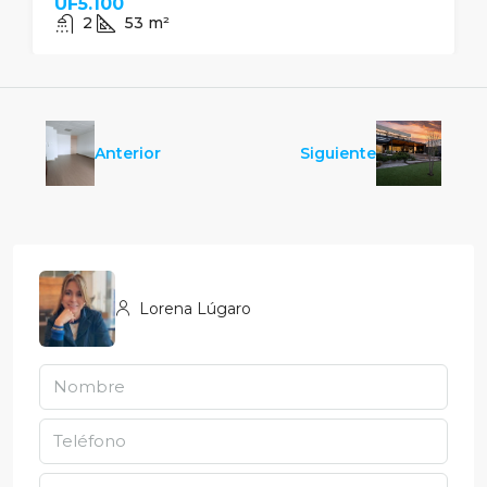
UF5.100
2
53
m²
Anterior
Siguiente
Lorena Lúgaro