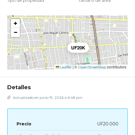
Tipo de propiedad
Tamaño de área
+
−
UF20K
|
©
contributors
Leaflet
OpenStreetMap
Detalles
Actualizado en junio 19, 2026 a 6:48 pm
Precio
UF20.000