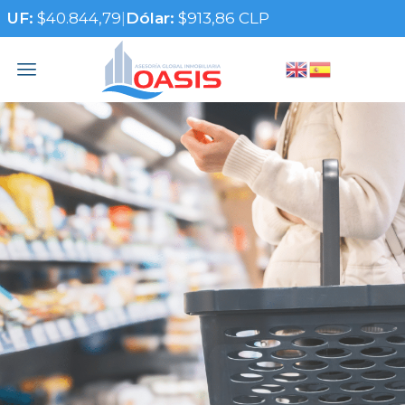
UF:
$40.844,79
|
Dólar:
$913,86 CLP